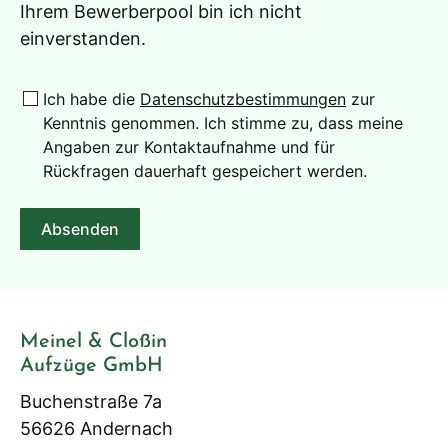
Ihrem Bewerberpool bin ich nicht
einverstanden.
Ich habe die
Datenschutzbestimmungen
zur
Kenntnis genommen. Ich stimme zu, dass meine
Angaben zur Kontaktaufnahme und für
Rückfragen dauerhaft gespeichert werden.
Absenden
A
l
t
Meinel & Cloßin
e
Aufzüge GmbH
r
Buchenstraße 7a
n
56626 Andernach
a